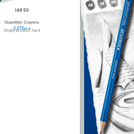
148 50
Staedtler
,
Crayons
2.272
د.ت
Single product hard