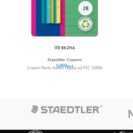
119 BK2HA
Staedtler
,
Crayons
5.050
د.ت
Crayon Noris Jumbo Happy x2 FSC 100%
Route