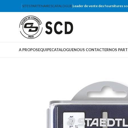
SITES PARTENAIRES
CATALOGUE
Leader de vente des fournitures sc
A PROPOS
EQUIPE
CATALOGUE
NOUS CONTACTER
NOS PART