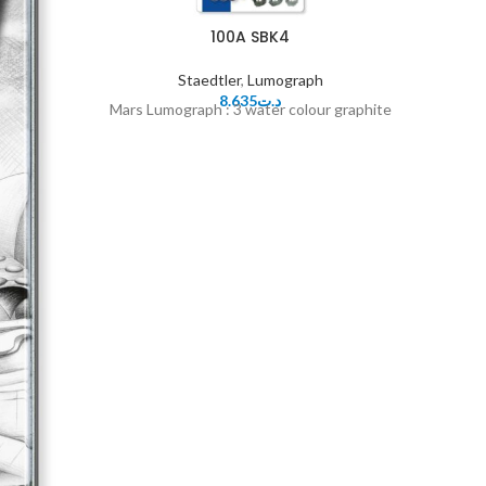
100A SBK4
Staedtler
,
Lumograph
S
8.635
د.ت
Mars Lumograph : 3 water colour graphite
Colo