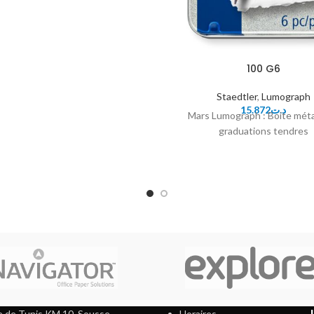
100 G6
Staedtler
,
Lumograph
15.872
د.ت
Mars Lumograph : Boite méta
graduations tendres
 de Tunis KM 10, Sousse
Horaires