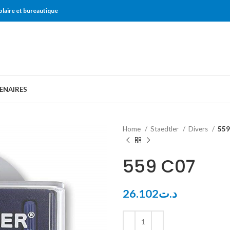
olaire et bureautique
ENAIRES
Home
Staedtler
Divers
559
559 C07
26.102
د.ت