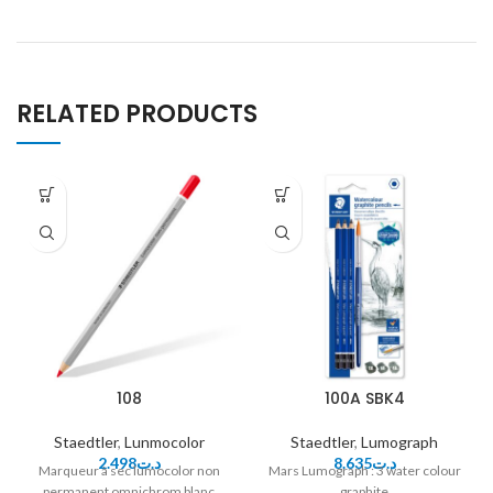
RELATED PRODUCTS
108
100A SBK4
Staedtler
,
Lunmocolor
Staedtler
,
Lumograph
2.498
د.ت
8.635
د.ت
Marqueur à sec lumocolor non
Mars Lumograph : 3 water colour
permanent omnichrom blanc
graphite