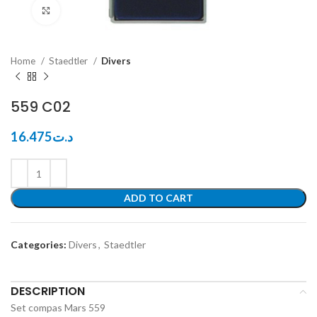
Click to enlarge
Home
Staedtler
Divers
559 C02
16.475
د.ت
ADD TO CART
Categories:
Divers
,
Staedtler
DESCRIPTION
Set compas Mars 559