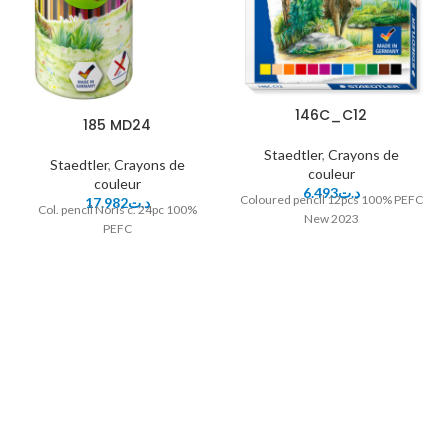
146C_C12
185 MD24
Staedtler
,
Crayons de
Staedtler
,
Crayons de
couleur
couleur
6.493
د.ت
Coloured pencil 12pcs 100% PEFC
17.982
د.ت
Col. pencil Noris c. 24pc 100%
New 2023
PEFC