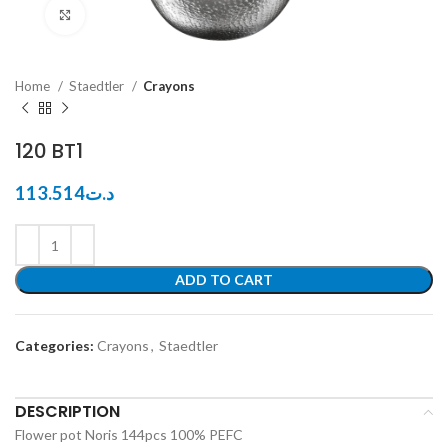
Click to enlarge
Home
Staedtler
Crayons
120 BT1
113.514
د.ت
ADD TO CART
Categories:
Crayons
,
Staedtler
DESCRIPTION
Flower pot Noris 144pcs 100% PEFC