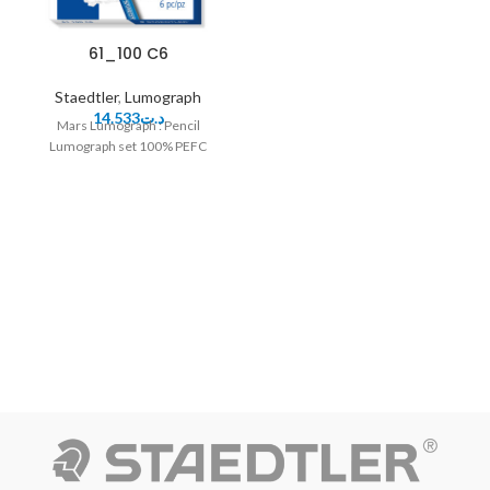
61_100 C6
Staedtler
,
Lumograph
14.533
د.ت
Mars Lumograph : Pencil
Lumograph set 100% PEFC