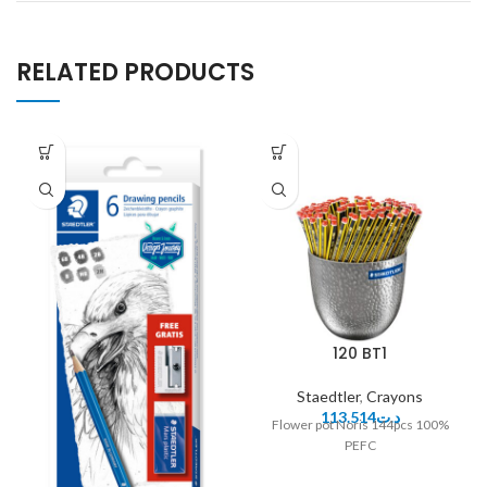
RELATED PRODUCTS
120 BT1
Staedtler
,
Crayons
113.514
د.ت
Flower pot Noris 144pcs 100%
PEFC