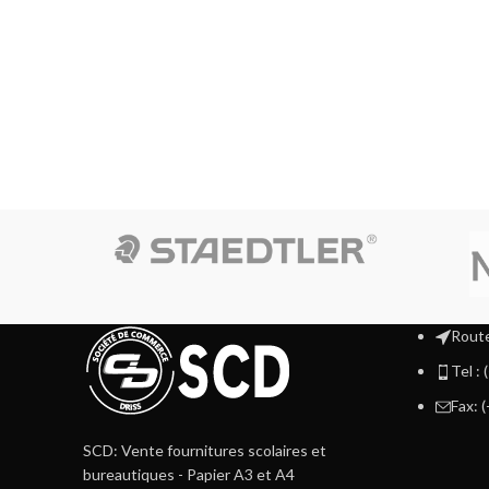
Route
Tel :
Fax: 
SCD: Vente fournitures scolaires et
bureautiques - Papier A3 et A4