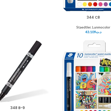
344 C8
Staedtler
,
Lunmocolor
43.109
د.ت
348 B-9