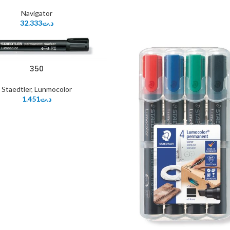
Navigator
32.333
د.ت
350
Staedtler
,
Lunmocolor
1.451
د.ت