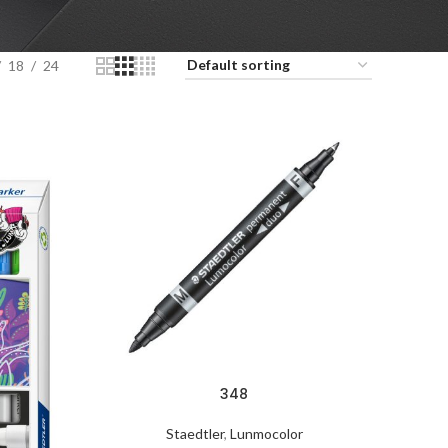
18
24
348
Staedtler
,
Lunmocolor