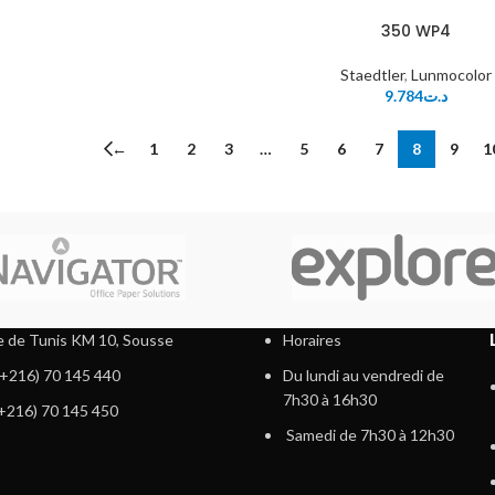
350 WP4
Staedtler
,
Lunmocolor
9.784
د.ت
←
1
2
3
…
5
6
7
8
9
1
 de Tunis KM 10, Sousse
Horaires
 (+216) 70 145 440
Du lundi au vendredi de
7h30 à 16h30
(+216) 70 145 450
Samedi de 7h30 à 12h30