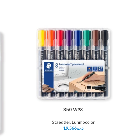
350 WP8
Staedtler
,
Lunmocolor
19.566
د.ت