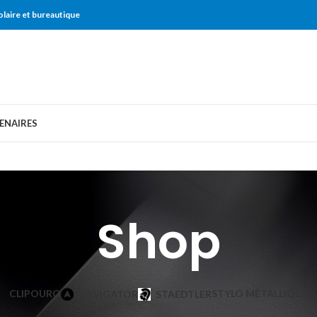
olaire et bureautique
ENAIRES
Shop
CLIPOURO
STYLO MÉTALLIQUE
NAVIGATOR
STAEDTLER