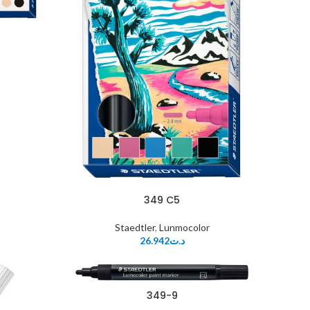
349 C5
Staedtler
,
Lunmocolor
26.942
د.ت
349-9