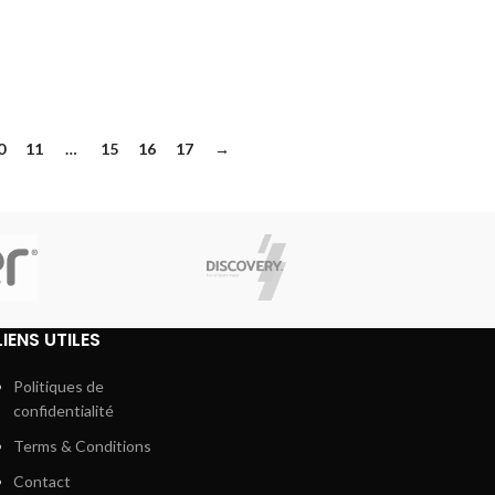
0
11
…
15
16
17
→
LIENS UTILES
Politiques de
confidentialité
Terms & Conditions
Contact