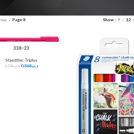
hop
Page 8
Show
9
12
338-23
Staedtler
,
Triplus
0.868
د.ت
1.736
د.ت