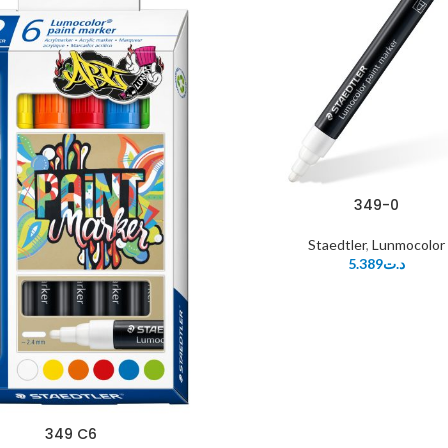
349-0
Staedtler
,
Lunmocolor
5.389
د.ت
349 C6