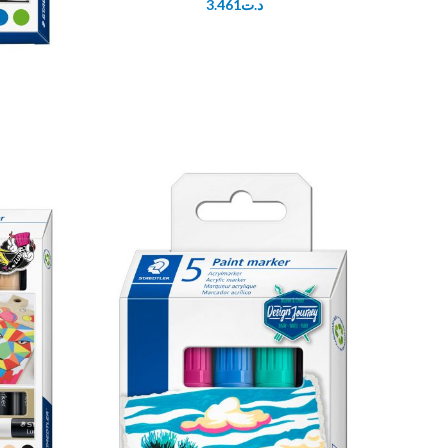
3.461
د.ت