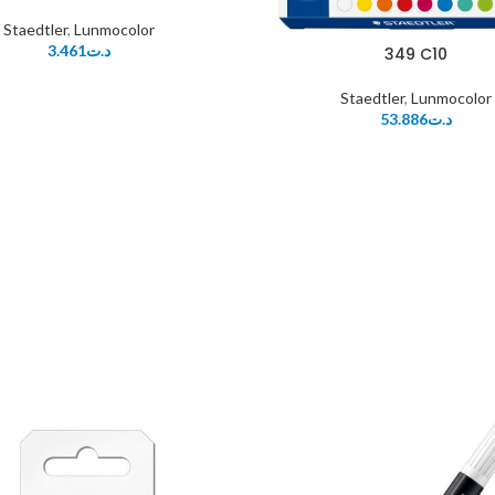
Staedtler
,
Lunmocolor
3.461
د.ت
349 C10
Staedtler
,
Lunmocolor
53.886
د.ت