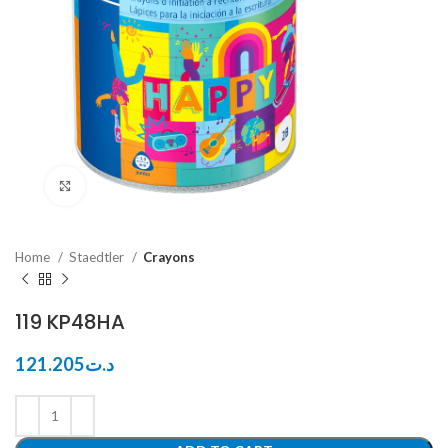
Click to enlarge
Home
Staedtler
Crayons
119 KP48HA
121.205
د.ت