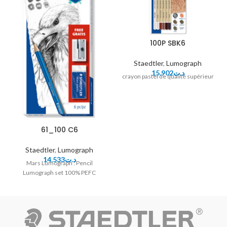
100P SBK6
Staedtler
,
Lumograph
15.902
د.ت
crayon pastel de qualité supérieur
61_100 C6
Staedtler
,
Lumograph
14.533
د.ت
Mars Lumograph : Pencil
Lumograph set 100% PEFC